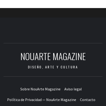
vari
Las
opc
se
pue
eleg
en
la
pág
NOUARTE MAGAZINE
de
pro
DISEÑO, ARTE Y CULTURA
Sobre NouArte Magazine
Aviso legal
Política de Privacidad — NouArte Magazine
Contacto