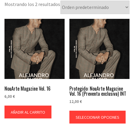
Mostrando los 2 resultados
NouArte Magazine Vol. 16
Protegido: NouArte Magazine
Vol. 16 (Preventa exclusiva) INT
6,00
€
12,00
€
Est
AÑADIR AL CARRITO
pro
SELECCIONAR OPCIONES
tie
múl