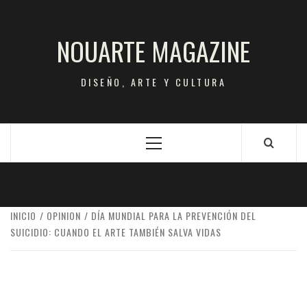
Saltar
al
NOUARTE MAGAZINE
contenido
DISEÑO, ARTE Y CULTURA
Menú
principal
INICIO
OPINION
DÍA MUNDIAL PARA LA PREVENCIÓN DEL
SUICIDIO: CUANDO EL ARTE TAMBIÉN SALVA VIDAS