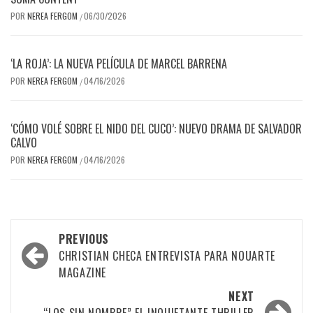
POR
NEREA FERGOM
06/30/2026
/
‘LA ROJA’: LA NUEVA PELÍCULA DE MARCEL BARRENA
POR
NEREA FERGOM
04/16/2026
/
‘CÓMO VOLÉ SOBRE EL NIDO DEL CUCO’: NUEVO DRAMA DE SALVADOR
CALVO
POR
NEREA FERGOM
04/16/2026
/
Post
PREVIOUS
navigation
CHRISTIAN CHECA ENTREVISTA PARA NOUARTE
MAGAZINE
NEXT
“LOS SIN NOMBRE” EL INQUIETANTE THRILLER