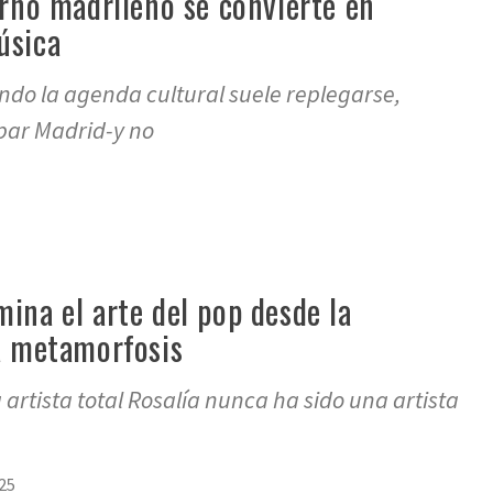
ierno madrileño se convierte en
úsica
ndo la agenda cultural suele replegarse,
upar Madrid-y no
mina el arte del pop desde la
la metamorfosis
artista total Rosalía nunca ha sido una artista
25