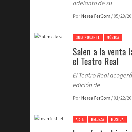
adelanto de su
Por
Nerea FerGom
/
05/28/20
GUÍA NOUARTE
MÚSICA
Salen a la venta 
el Teatro Real
El Teatro Real acoger
edición de
Por
Nerea FerGom
/
01/22/20
ARTE
BELLEZA
MÚSICA