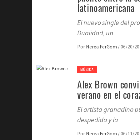
latinoamericana
El nuevo single del pr
Dualidad, un
Por
Nerea FerGom
/
06/20/20
MÚSICA
Alex Brown convie
verano en el cor
El artista granadino p
despedida y la
Por
Nerea FerGom
/
06/11/20