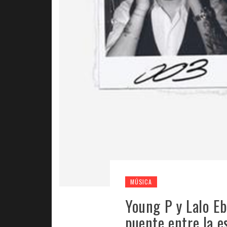
MÚSICA
Young P y Lalo Eb
puente entre la e