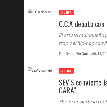
MÚSICA
O.C.A debuta co
El artista malagueño p
trap y el hip-hop conv
Por
Nerea FerGom
/
06/11/20
MÚSICA
SEV’S convierte 
CARA”
SEV’S convierte la ru