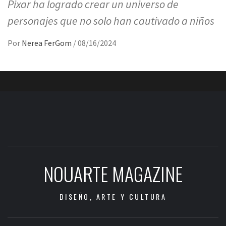
Pixar ha logrado crear un universo de
personajes que no solo han cautivado a niños
Por
Nerea FerGom
/
08/16/2024
NOUARTE MAGAZINE
DISEÑO, ARTE Y CULTURA