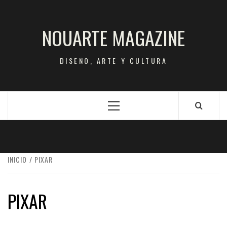
Saltar
al
NOUARTE MAGAZINE
contenido
DISEÑO, ARTE Y CULTURA
Menú
principal
INICIO
PIXAR
PIXAR