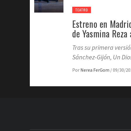
TEATRO
Estreno en Madrid
de Yasmina Reza a
Tras su primera versi
Sánchez-Gijón, Un Dio
Por
Nerea FerGom
/
09/30/20