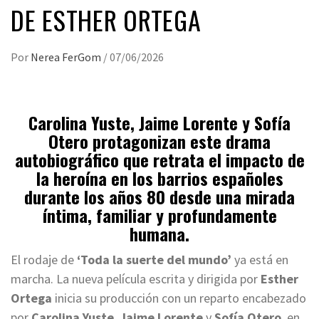
DE ESTHER ORTEGA
Por
Nerea FerGom
/
07/06/2026
Carolina Yuste, Jaime Lorente y Sofía
Otero protagonizan este drama
autobiográfico que retrata el impacto de
la heroína en los barrios españoles
durante los años 80 desde una mirada
íntima, familiar y profundamente
humana.
El rodaje de
‘Toda la suerte del mundo’
ya está en
marcha. La nueva película escrita y dirigida por
Esther
Ortega
inicia su producción con un reparto encabezado
por
Carolina Yuste
,
Jaime Lorente
y
Sofía Otero
, en