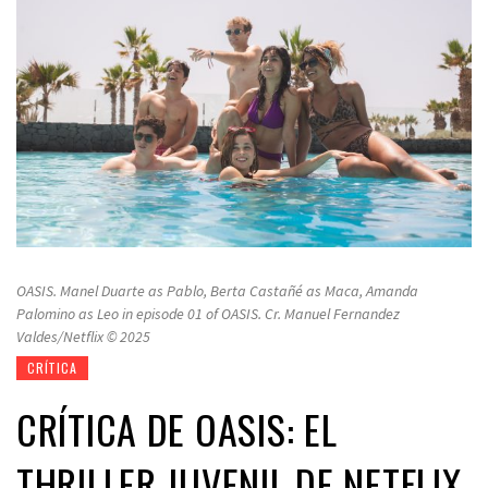
OASIS. Manel Duarte as Pablo, Berta Castañé as Maca, Amanda
Palomino as Leo in episode 01 of OASIS. Cr. Manuel Fernandez
Valdes/Netflix © 2025
CRÍTICA
CRÍTICA DE OASIS: EL
THRILLER JUVENIL DE NETFLIX